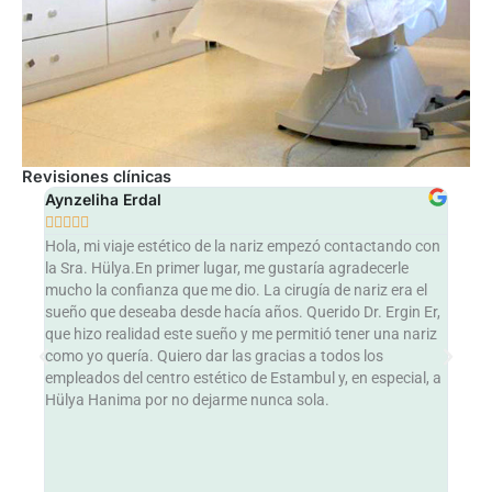
Revisiones clínicas
Aynzeliha Erdal
SK 








,
Hola, mi viaje estético de la nariz empezó contactando con
En p
a
la Sra. Hülya.En primer lugar, me gustaría agradecerle
ayud
mucho la confianza que me dio. La cirugía de nariz era el
prim
z
sueño que deseaba desde hacía años. Querido Dr. Ergin Er,
cont
í,
que hizo realidad este sueño y me permitió tener una nariz
deci
 este
como yo quería. Quiero dar las gracias a todos los
el
empleados del centro estético de Estambul y, en especial, a
Me g
 y
Hülya Hanima por no dejarme nunca sola.
er, 
oper
,
espe
do