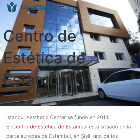
Centro de
Estética de
Estambul
Istanbul Aesthetic Center se fundó en 2014.
El Centro de Estética de Estambul
está situado en la
parte europea de Estambul, en Şişli, uno de los