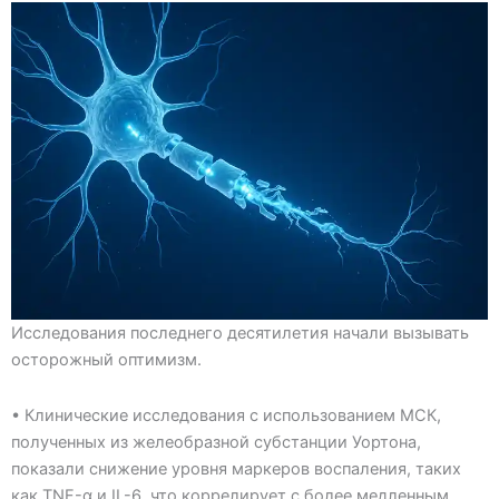
Исследования последнего десятилетия начали вызывать
осторожный оптимизм.
• Клинические исследования с использованием МСК,
полученных из желеобразной субстанции Уортона,
показали снижение уровня маркеров воспаления, таких
как TNF-α и IL-6, что коррелирует с более медленным