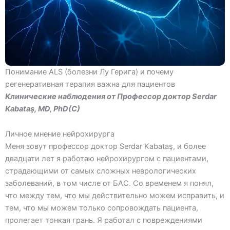
Понимание АLS (болезни Лу Герига) и почему
регенеративная терапия важна для пациентов
Клинические наблюдения от Профессор доктор Serdar
Kabataş, MD, PhD(C)
Личное мнение нейрохирурга
Меня зовут профессор доктор Serdar Kabataş, и более
двадцати лет я работаю нейрохирургом с пациентами,
страдающими от самых сложных неврологических
заболеваний, в том числе от БАС. Со временем я понял,
что между тем, что мы действительно можем исправить, и
тем, что мы можем только сопровождать пациента,
пролегает тонкая грань. Я работал с повреждениями