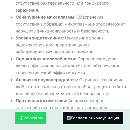
отсутствие бактериального или грибкового
заражения.
Обнаружение микоплазмы:
Обеспечение
отсутствия в образцах микоплазмы, которая может
нарушить функциональность и безопасность.
Уровни эндотоксинов:
Измерение уровня
эндотоксинов для предотвращения
неблагоприятных реакций пациентов.
Оценка жизнеспособности:
Определение доли
живых, функциональных клеток для обеспечения
терапевтической эффективности.
Анализ на опухолеродность:
Скрининг на наличие
любых потенциальных опухолеобразующих свойств
для обеспечения клинической безопасности.
Проточная цитометрия:
Анализ маркеров
клеточной поверхности для подтверждения
идентичности и чистоты.
WhatsApp
Бесплатная консультация
Мониторинг окружающей среды:
Постоянное
наблюдение за условиями в лаборатории для