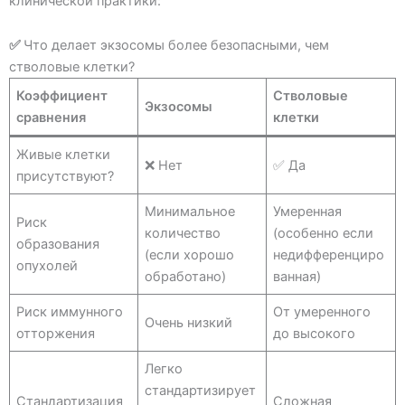
клинической практики:
✅
Что делает экзосомы более безопасными, чем
стволовые клетки?
Коэффициент
Стволовые
Экзосомы
сравнения
клетки
Живые клетки
❌ Нет
✅ Да
присутствуют?
Минимальное
Умеренная
Риск
количество
(особенно если
образования
(если хорошо
недифференциро
опухолей
обработано)
ванная)
Риск иммунного
От умеренного
Очень низкий
отторжения
до высокого
Легко
стандартизирует
Стандартизация
Сложная