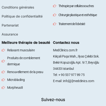
Thérapie par cellules souches
Conditions générales
Chirurgie plastique et esthétique
Politique de confidentialité
Traitement de l'obésité
Partenariat
Assurance
Meilleure thérapie de beauté
Contactez nous
Relaxant musculaire
MedClinics.com.fr
Kılıçali Paşa Mah., Ilyas Çelebi Sok.
Produits de comblement
Bekir Kopuzoğlu Apt. 9/7, Beyoğlu
dermique
34433 Istanbul
Renouvellement de la peau
Tel : + 90 537 977 89 75
Microblading
E-mail : info[@]medclinics.com
Morpheus8
Suivez-nous