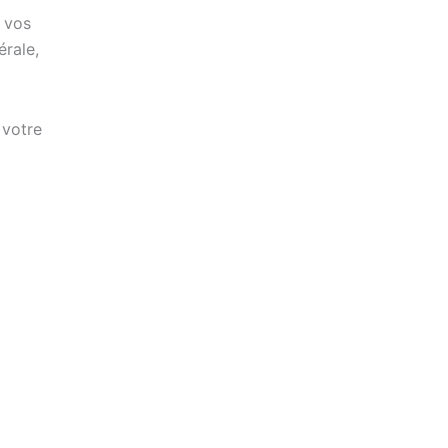
 vos
érale,
 votre