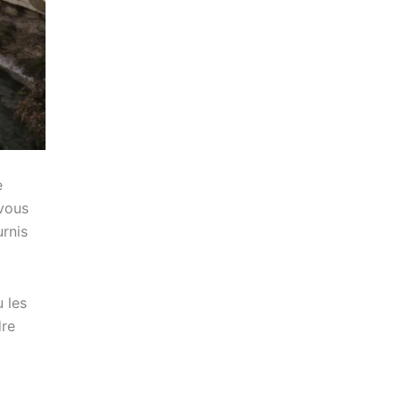
e
vous
urnis
 les
dre