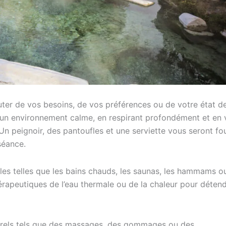
er de vos besoins, de vos préférences ou de votre état d
n environnement calme, en respirant profondément et en 
n peignoir, des pantoufles et une serviette vous seront fo
séance.
bles telles que les bains chauds, les saunas, les hammams ou
hérapeutiques de l’eau thermale ou de la chaleur pour déten
porels tels que des massages, des gommages ou des