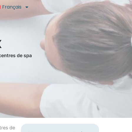
Français
x
 centres de spa
tres de