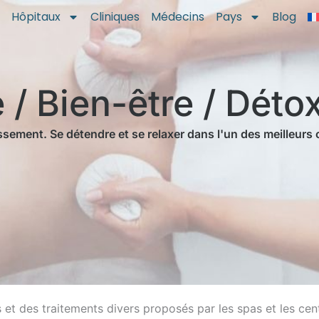
Hôpitaux
Cliniques
Médecins
Pays
Blog
/ Bien-être / Déto
issement. Se détendre et se relaxer dans l'un des meilleurs
 et des traitements divers proposés par les spas et les cen