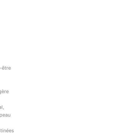
-être
gère
l,
 peau
tinées