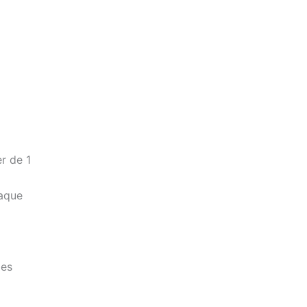
er de 1
haque
les