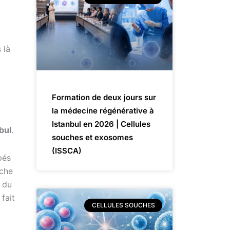
 là
Formation de deux jours sur
la médecine régénérative à
Istanbul en 2026 | Cellules
bul
.
souches et exosomes
(ISSCA)
pés
oche
 du
fait
CELLULES SOUCHES