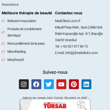
Assurance
Meilleure thérapie de beauté
Contactez nous
Relaxant musculaire
MedClinics.com.fr
Kılıçali Paşa Mah., Ilyas Çelebi Sok.
Produits de comblement
Bekir Kopuzoğlu Apt. 9/7, Beyoğlu
dermique
34433 Istanbul
Renouvellement de la peau
Tel : + 90 537 977 89 75
Microblading
E-mail : info[@]medclinics.com
Morpheus8
Suivez-nous
I
F
T
Y
P
L
n
a
w
o
i
i
s
c
i
u
n
n
Agence de voyage Halis Tourism Document no 9047
t
e
t
t
t
k
a
b
t
u
e
e