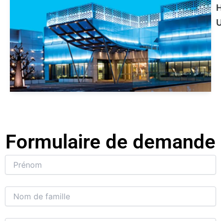
H
U
Formulaire de demande