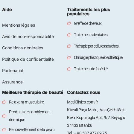
Aide
Traitements les plus
populaires
Greffe de cheveux
Mentions légales
Traitements dentaires
Avis de non-responsabilité
Thérapie par cellules souches
Conditions générales
Chirurgie plastique et esthétique
Politique de confidentialité
Traitement de l'obésité
Partenariat
Assurance
Meilleure thérapie de beauté
Contactez nous
Relaxant musculaire
MedClinics.com.fr
Kılıçali Paşa Mah., Ilyas Çelebi Sok.
Produits de comblement
Bekir Kopuzoğlu Apt. 9/7, Beyoğlu
dermique
34433 Istanbul
Renouvellement de la peau
Tel : + 90 537 977 89 75