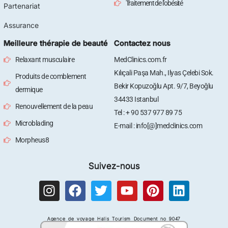
Traitement de l'obésité
Partenariat
Assurance
Meilleure thérapie de beauté
Contactez nous
Relaxant musculaire
MedClinics.com.fr
Kılıçali Paşa Mah., Ilyas Çelebi Sok.
Produits de comblement
Bekir Kopuzoğlu Apt. 9/7, Beyoğlu
dermique
34433 Istanbul
Renouvellement de la peau
Tel : + 90 537 977 89 75
Microblading
E-mail : info[@]medclinics.com
Morpheus8
Suivez-nous
I
F
T
Y
P
L
n
a
w
o
i
i
s
c
i
u
n
n
Agence de voyage Halis Tourism Document no 9047
t
e
t
t
t
k