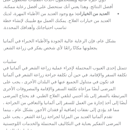
أفضل النتائج. وهذا يعني أنك ستحصل على أفضل رعاية ممكنة.
العديد من الخيارات:
مع وجود العديد من الأطباء المهرة، لديك
العديد من خيارات العلاج. يمكنك العمل مع طبيبك لإنشاء خطة
تناسب احتياجاتك وأهدافك المحددة.
بشكل عام، فإن الرعاية عالية الجودة والأطباء الخبراء في ألمانيا
يجعلونها مكانًا رائعًا لأي شخص يفكر في زراعة الشعر.
سلبيات
تتمثل إحدى العيوب المحتملة لإجراء عملية زراعة الشعر في ألمانيا في
تكلفة السفر والإقامة. في حين أن تكلفة جراحة زراعة الشعر في ألمانيا
قد تكون في متناول الجميع عنها في البلدان الأخرى ، يجب على
المرضى أيضًا مراعاة تكلفة السفر والإقامة والمصروفات الأخرى
المرتبطة بالسفر إلى بلد أجنبي لتلقي العلاج الطبي. قد يحتاج المرضى
أيضًا إلى أخذ إجازة من العمل للسفر إلى ألمانيا والتعافي من الجراحة ،
مما قد يؤدي إلى نفقات إضافية أو فقدان الأجور. بشكل عام ، بينما
تقدم ألمانيا العديد من المزايا لجراحة زراعة الشعر ، يجب على
المرضى التفكير بعناية في التكاليف المحتملة والخدمات اللوجستية