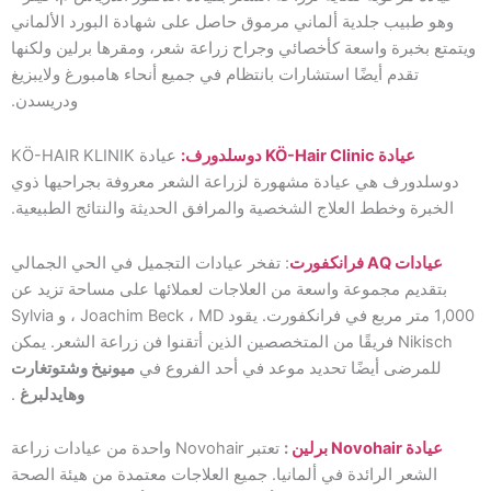
وهو طبيب جلدية ألماني مرموق حاصل على شهادة البورد الألماني
ويتمتع بخبرة واسعة كأخصائي وجراح زراعة شعر، ومقرها برلين ولكنها
تقدم أيضًا استشارات بانتظام في جميع أنحاء هامبورغ ولايبزيغ
ودريسدن.
عيادة KÖ-Hair Clinic دوسلدورف:
عيادة KÖ-HAIR KLINIK
دوسلدورف هي عيادة مشهورة لزراعة الشعر معروفة بجراحيها ذوي
الخبرة وخطط العلاج الشخصية والمرافق الحديثة والنتائج الطبيعية.
عيادات AQ فرانكفورت
: تفخر عيادات التجميل في الحي الجمالي
بتقديم مجموعة واسعة من العلاجات لعملائها على مساحة تزيد عن
1,000 متر مربع في فرانكفورت. يقود Joachim Beck ، MD ، و Sylvia
Nikisch فريقًا من المتخصصين الذين أتقنوا فن زراعة الشعر. يمكن
للمرضى أيضًا تحديد موعد في أحد الفروع في
ميونيخ وشتوتغارت
وهايدلبرغ
.
عيادة Novohair برلين
:
تعتبر Novohair واحدة من عيادات زراعة
الشعر الرائدة في ألمانيا. جميع العلاجات معتمدة من هيئة الصحة