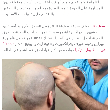
الألمانية. يتم تقديم جميع أنواع زراعة الشعر بأسعار معقولة ، دون
المساومة على الجودة. تتميز العيادة بموظفيها المحترفين الناطقين
باللغة الإنجليزية وبأحدث الأساليب.
Elithair
:
توظف شركة Elithair الرائدة في السوق الأوروبية أخصائيين
مشهورين دوليًا لرعاية مرضاها. تضمن العيادات الحديثة والطرق
الحديثة أفضل النتائج. في ألمانيا ، تمتلك Elithair مواقع في
هامبورغ
وبرلين ودوسلدورف وفرانكفورت وشتوتغارت
وميونيخ
. تعتبر
Elithair
في اسطنبول ، تركيا
، واحدة من أكبر عيادات زراعة الشعر في العالم.