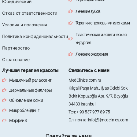
Юридический
Лечение зубов
Отказ от ответственности
Терапия стволовыми клетками
Условия и положения
Пластическая и эстетическая
Политика конфиденциальности
хирургия
Партнерство
Лечение ожирения
Страхование
Лучшая терапия красоты
Свяжитесь с нами
Мышечный релаксант
MedClinics.com.ru
Kılıçali Paşa Mah., Ilyas Çelebi Sok.
Дермальные филлеры
Bekir Kopuzoğlu Apt. 9/7, Beyoğlu
Обновление кожи
34433 Istanbul
Микроблейдинг
Тел: + 90 537 977 89 75
Эл. почта: info[@]medclinics.com
Морфей8
Следуйте за нами