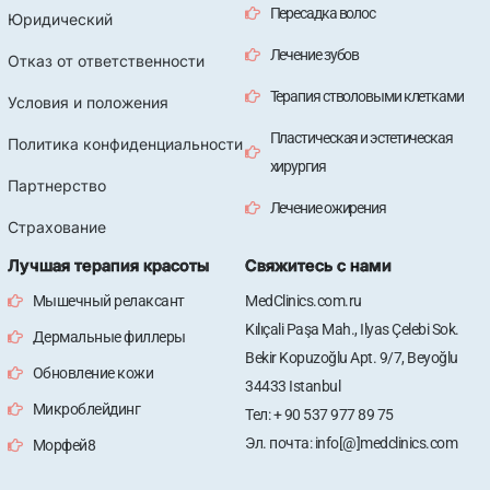
Пересадка волос
Юридический
Лечение зубов
Отказ от ответственности
Терапия стволовыми клетками
Условия и положения
Пластическая и эстетическая
Политика конфиденциальности
хирургия
Партнерство
Лечение ожирения
Страхование
Лучшая терапия красоты
Свяжитесь с нами
Мышечный релаксант
MedClinics.com.ru
Kılıçali Paşa Mah., Ilyas Çelebi Sok.
Дермальные филлеры
Bekir Kopuzoğlu Apt. 9/7, Beyoğlu
Обновление кожи
34433 Istanbul
Микроблейдинг
Тел: + 90 537 977 89 75
Эл. почта: info[@]medclinics.com
Морфей8