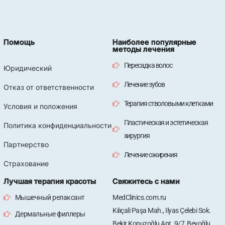
Помощь
Наиболее популярные
методы лечения
Пересадка волос
Юридический
Лечение зубов
Отказ от ответственности
Терапия стволовыми клетками
Условия и положения
Пластическая и эстетическая
Политика конфиденциальности
хирургия
Партнерство
Лечение ожирения
Страхование
Лучшая терапия красоты
Свяжитесь с нами
Мышечный релаксант
MedClinics.com.ru
Kılıçali Paşa Mah., Ilyas Çelebi Sok.
Дермальные филлеры
Bekir Kopuzoğlu Apt. 9/7, Beyoğlu