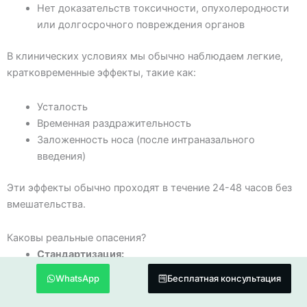
Нет доказательств токсичности, опухолеродности
или долгосрочного повреждения органов
В клинических условиях мы обычно наблюдаем легкие,
кратковременные эффекты, такие как:
Усталость
Временная раздражительность
Заложенность носа (после интраназального
введения)
Эти эффекты обычно проходят в течение 24-48 часов без
вмешательства.
Каковы реальные опасения?
Стандартизация:
Не все экзосомы одинаковы. Чистота, концентрация
WhatsApp
Бесплатная консультация
частиц, происхождение и методы получения сильно
различаются. Не следует доверять клиникам,