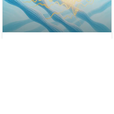
Лечение церебрального паралича
стволовыми клетками и
экзосомами в Стамбуле, Турция
— мнения профессора, доктора
медицины, доктора философии
(C) Serdar Kabataş
Понимание церебрального паралича и роли
регенеративной терапии Проф. д-р Serdar Kabataş,
доктор медицины, доктор философии (C) Личное
мнение Я профессор