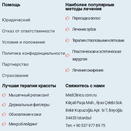
Помощь
Наиболее популярные
методы лечения
Пересадка волос
Юридический
Лечение зубов
Отказ от ответственности
Терапия стволовыми клетками
Условия и положения
Пластическая и эстетическая
Политика конфиденциальности
хирургия
Партнерство
Лечение ожирения
Страхование
Лучшая терапия красоты
Свяжитесь с нами
Мышечный релаксант
MedClinics.com.ru
Kılıçali Paşa Mah., Ilyas Çelebi Sok.
Дермальные филлеры
Bekir Kopuzoğlu Apt. 9/7, Beyoğlu
Обновление кожи
34433 Istanbul
Микроблейдинг
Тел: + 90 537 977 89 75