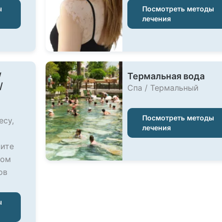
ы
Посмотреть методы
лечения
/
Термальная вода
/
Спа / Термальный
Посмотреть методы
есу,
лечения
ите
ном
ов
ы