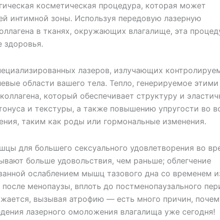
гическая косметическая процедура, которая может
ей интимной зоны. Используя передовую лазерную
оллагена в тканях, окружающих влагалище, эта процед
 здоровья.
специализированных лазеров, излучающих контролируе
евые области вашего тела. Тепло, генерируемое этими
коллагена, который обеспечивает структуру и эластич
тонуса и текстуры, а также повышению упругости во в
ения, таким как роды или гормональные изменения.
шцы для большего сексуального удовлетворения во вр
тывают больше удовольствия, чем раньше; облегчение
ванной ослаблением мышц тазового дна со временем и
 после менопаузы, вплоть до постменопаузального пер
ижается, вызывая атрофию — есть много причин, почем
дения лазерного омоложения влагалища уже сегодня!