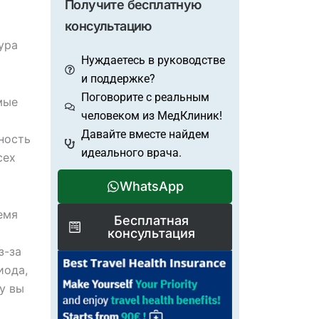
Получите бесплатную
консультацию
ура
Нуждаетесь в руководстве
и поддержке?
Поговорите с реальным
мые
человеком из МедКлиник!
Давайте вместе найдем
ность
идеального врача.
сех
WhatsApp
емя
Бесплатная
консультация
з-за
иода,
у вы