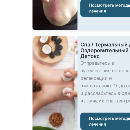
Посмотреть метод
лечения
Спа / Термальный 
Оздоровительный 
Детокс
Отправьтесь в
путешествие по велн
релаксации и
омоложению. Отдохн
и расслабьтесь в од
из лучших спа-центр
Посмотреть метод
лечения