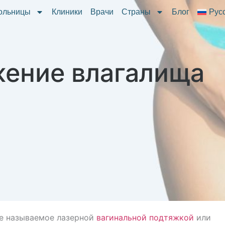
ольницы
Клиники
Врачи
Страны
Блог
Рус
ение влагалища
же называемое лазерной
вагинальной подтяжкой
или