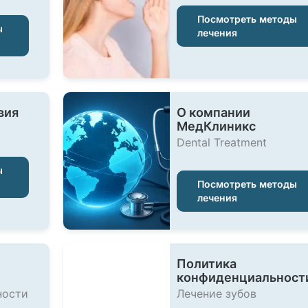
Посмотреть методы
ы
лечения
вия
О компании
МедКлиникс
Dental Treatment
ы
Посмотреть методы
лечения
Политика
конфиденциальност
ности
Лечение зубов