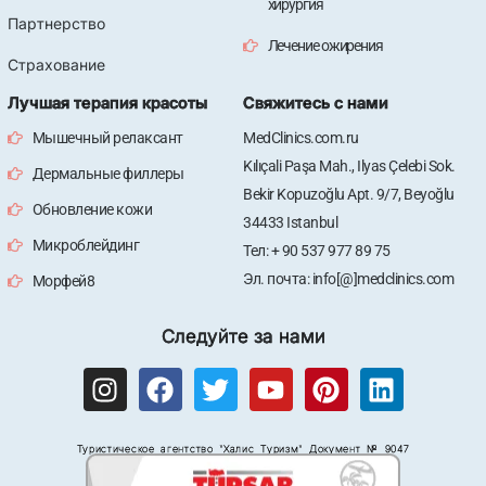
хирургия
Партнерство
Лечение ожирения
Страхование
Лучшая терапия красоты
Свяжитесь с нами
Мышечный релаксант
MedClinics.com.ru
Kılıçali Paşa Mah., Ilyas Çelebi Sok.
Дермальные филлеры
Bekir Kopuzoğlu Apt. 9/7, Beyoğlu
Обновление кожи
34433 Istanbul
Микроблейдинг
Тел: + 90 537 977 89 75
Эл. почта: info[@]medclinics.com
Морфей8
Следуйте за нами
I
F
T
Y
P
L
n
a
w
o
i
i
s
c
i
u
n
n
Туристическое агентство "Халис Туризм" Документ № 9047
t
e
t
t
t
k