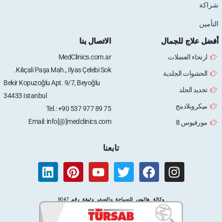
ج للجمال
الاتصال بنا
 العضلات
MedClinics.com.ar
Kılıçali Paşa Mah., Ilyas Çelebi Sok.
ت الجلدية
Bekir Kopuzoğlu Apt. 9/7, Beyoğlu
لجلد
34433 Istanbul
لادينج
Tel.: +90 537 977 89 75
Email: info[@]medclinics.com
س 8
تابعنا
L
P
Y
T
F
I
i
i
o
w
a
n
n
n
u
i
c
s
وكالة هاليس للسياحة والسفر وثيقة رقم 9047
k
t
t
t
e
t
e
e
u
t
b
a