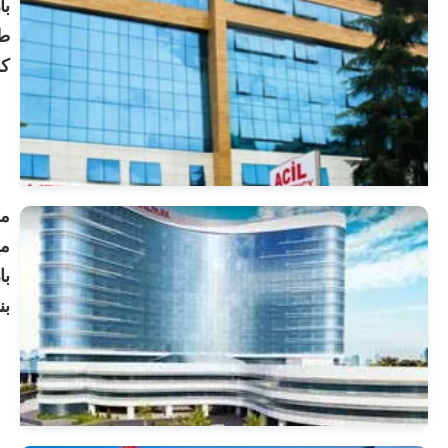
بارك
طرابزون
كارادينيز
انظر
الملف
الشخصي
مستشفى
ميديكال
بارك
بنديك
انظر
الملف
الشخصي