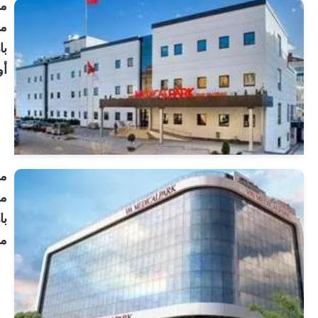
مستشفى
ميديكال
بارك
أوردو
انظر
الملف
الشخصي
مستشفى
ميديكال
بارك
مالتيب
انظر
الملف
الشخصي