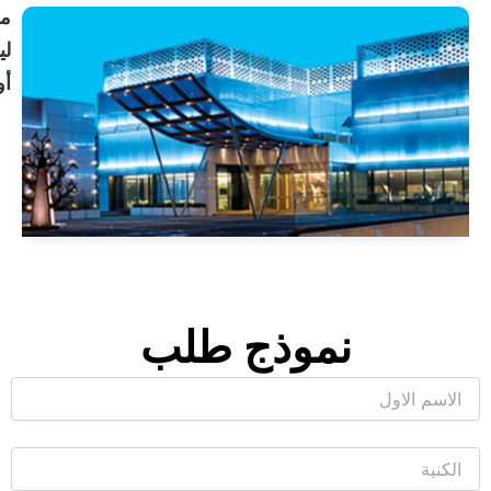
مستشفى
ليف
أولوس
انظر
الملف
الشخصي
نموذج طلب