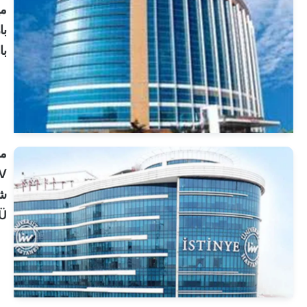
ميديكال
بارك
باهجيليفلر
انظر
الملف
الشخصي
مستشفى
LIV بهجة
شهير
ISÜ
انظر
الملف
الشخصي