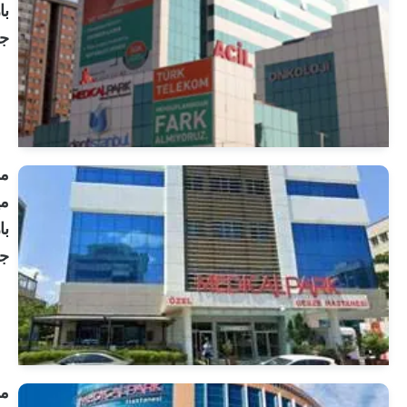
بارك
جوزتيبي
انظر
الملف
الشخصي
مستشفى
ميديكال
بارك
جبزي
انظر
الملف
الشخصي
مستشفى