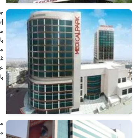
جامعة
إستينيا
ميديكال
بارك
مستشفى
غازي
عثمان
باشا
انظر
الملف
الشخصي
مستشفى
ميديكال