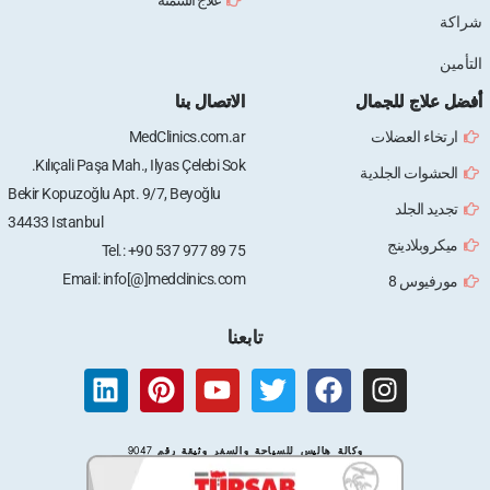
شراكة
التأمين
أفضل علاج للجمال
الاتصال بنا
ارتخاء العضلات
MedClinics.com.ar
Kılıçali Paşa Mah., Ilyas Çelebi Sok.
الحشوات الجلدية
Bekir Kopuzoğlu Apt. 9/7, Beyoğlu
تجديد الجلد
34433 Istanbul
ميكروبلادينج
Tel.: +90 537 977 89 75
Email: info[@]medclinics.com
مورفيوس 8
تابعنا
L
P
Y
T
F
I
i
i
o
w
a
n
n
n
u
i
c
s
وكالة هاليس للسياحة والسفر وثيقة رقم 9047
k
t
t
t
e
t
e
e
u
t
b
a