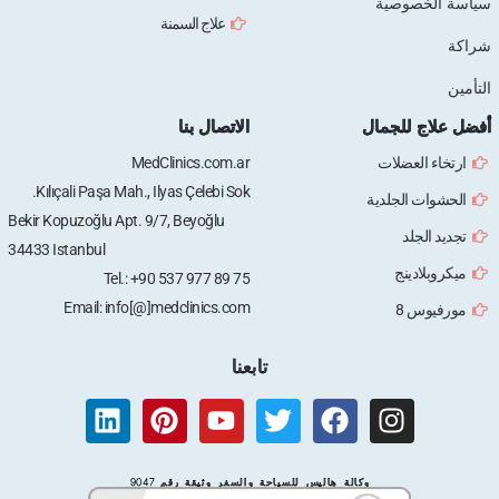
سياسة الخصوصية
علاج السمنة
شراكة
التأمين
أفضل علاج للجمال
الاتصال بنا
ارتخاء العضلات
MedClinics.com.ar
Kılıçali Paşa Mah., Ilyas Çelebi Sok.
الحشوات الجلدية
Bekir Kopuzoğlu Apt. 9/7, Beyoğlu
تجديد الجلد
34433 Istanbul
ميكروبلادينج
Tel.: +90 537 977 89 75
Email: info[@]medclinics.com
مورفيوس 8
تابعنا
L
P
Y
T
F
I
i
i
o
w
a
n
n
n
u
i
c
s
وكالة هاليس للسياحة والسفر وثيقة رقم 9047
k
t
t
t
e
t