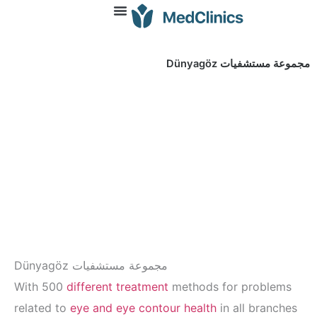
ت Dünyagöz
مجموعة مستشفيات Dünyagöz
With 500
different treatment
methods for pr
related to
eye and eye contour health
in all 