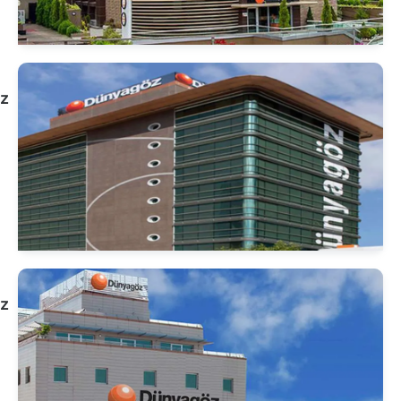
مستشفى
Dünyagöz
أنقرة
انظر
الملف
الشخصي
مستشفى
Dünyagöz
أنطاليا
انظر
الملف