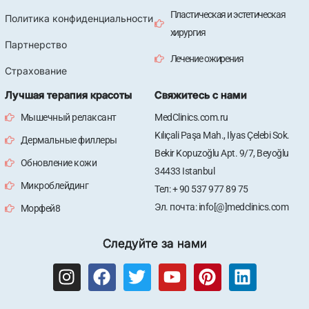
Пластическая и эстетическая
Политика конфиденциальности
хирургия
Партнерство
Лечение ожирения
Страхование
Лучшая терапия красоты
Свяжитесь с нами
Мышечный релаксант
MedClinics.com.ru
Kılıçali Paşa Mah., Ilyas Çelebi Sok.
Дермальные филлеры
Bekir Kopuzoğlu Apt. 9/7, Beyoğlu
Обновление кожи
34433 Istanbul
Микроблейдинг
Тел: + 90 537 977 89 75
Эл. почта: info[@]medclinics.com
Морфей8
Следуйте за нами
I
F
T
Y
P
L
n
a
w
o
i
i
s
c
i
u
n
n