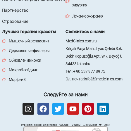
хирургия
Партнерство
Лечение ожирения
Страхование
Лучшая терапия красоты
Свяжитесь с нами
Мышечный релаксант
MedClinics.com.ru
Kılıçali Paşa Mah., Ilyas Çelebi Sok.
Дермальные филлеры
Bekir Kopuzoğlu Apt. 9/7, Beyoğlu
Обновление кожи
34433 Istanbul
Микроблейдинг
Тел: + 90 537 977 89 75
Эл. почта: info[@]medclinics.com
Морфей8
Следуйте за нами
I
F
T
Y
P
L
n
a
w
o
i
i
s
c
i
u
n
n
Туристическое агентство "Халис Туризм" Документ № 9047
t
e
t
t
t
k