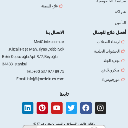
سياسة الخصوصية
علاج السمنة
شراكة
التأمين
أفضل علاج للجمال
الاتصال بنا
ارتخاء العضلات
MedClinics.com.ar
Kılıçali Paşa Mah., Ilyas Çelebi Sok.
الحشوات الجلدية
Bekir Kopuzoğlu Apt. 9/7, Beyoğlu
تجديد الجلد
34433 Istanbul
ميكروبلادينج
Tel.: +90 537 977 89 75
Email: info[@]medclinics.com
مورفيوس 8
تابعنا
L
P
Y
T
F
I
i
i
o
w
a
n
n
n
u
i
c
s
وكالة هاليس للسياحة والسفر وثيقة رقم 9047
k
t
t
t
e
t