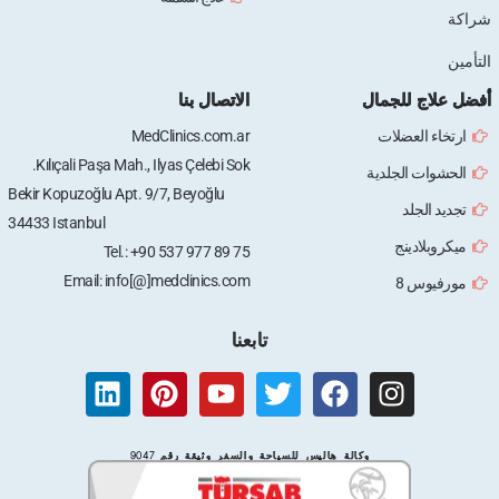
شراكة
التأمين
أفضل علاج للجمال
الاتصال بنا
ارتخاء العضلات
MedClinics.com.ar
Kılıçali Paşa Mah., Ilyas Çelebi Sok.
الحشوات الجلدية
Bekir Kopuzoğlu Apt. 9/7, Beyoğlu
تجديد الجلد
34433 Istanbul
ميكروبلادينج
Tel.: +90 537 977 89 75
Email: info[@]medclinics.com
مورفيوس 8
تابعنا
L
P
Y
T
F
I
i
i
o
w
a
n
n
n
u
i
c
s
وكالة هاليس للسياحة والسفر وثيقة رقم 9047
k
t
t
t
e
t
e
e
u
t
b
a