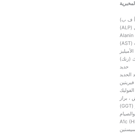
مخبرية
(أ ف ب)
A)
Alanin
A)
الأميليز
ك (زنك)
حديد
 الحديد
فيريتين
لفوليك
، براز
)
والصيام
سيستين