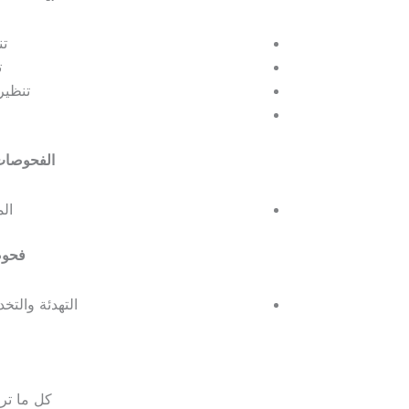
تن
ت
تنظير
الفحوصات 
ال
فحوص
التهدئة والتخ
كل ما تر