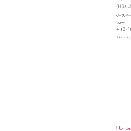
لفيروس
سي)
الجسم المضاد لفيروس نقص المناعة البشرية (1-2) +
صل بنا
!