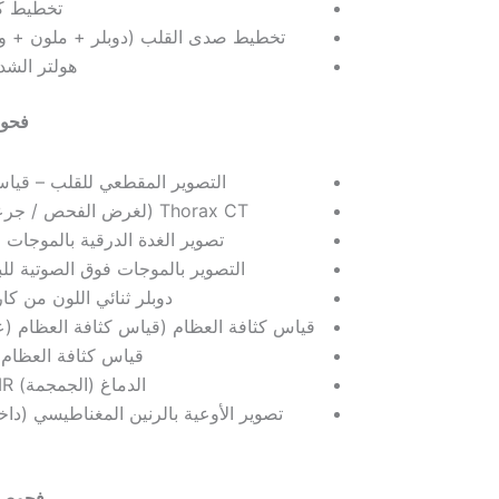
تخطيط كه
تخطيط صدى القلب (دوبلر + ملون + وضع  B
هولتر الشد (24 سا
فحوص
التصوير المقطعي للقلب – قياس
Thorax CT (لغرض الفحص / جرعة منخفضة)
تصوير الغدة الدرقية بالموجات 
التصوير بالموجات فوق الصوتية لل
دوبلر ثنائي اللون من كارو
قياس كثافة العظام (قياس كثافة العظام (ع
قياس كثافة العظام (
الدماغ (الجمجمة) MR (1،5 طن)
تصوير الأوعية بالرنين المغناطيسي (دا
فحوصا