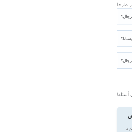
ثر طرحا
رجال؟
ستاتا؟
لرجال؟
 أسئلة!
ض
عية