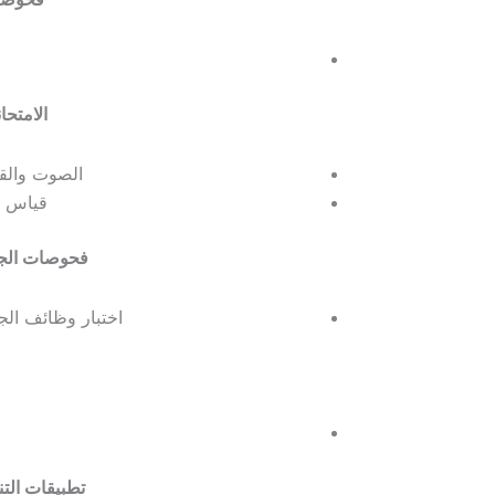
الامتحا
الصوت والق
قياس ا
فحوصات الجه
اختبار وظائف الج
تطبيقات التن