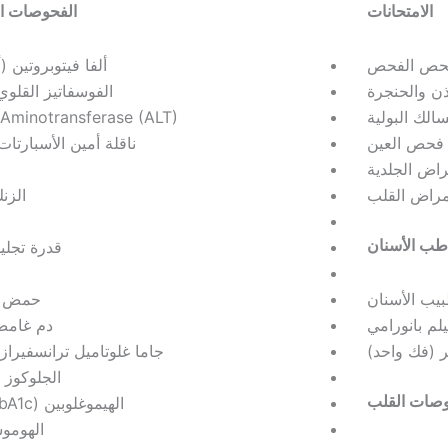
الامتحانات
الفحوصات ال
حص الفحص
ألفا فيتوبروتين 
ن والحنجرة
الفوسفاتيز القلوي (LP
لك البولية
 Aminotransferase (ALT)
فحص العين
ناقلة أمين الأسبارتات (ST
اض الجلدية
راض القلب
الزن
ب الأسنان
قدرة تجليد
يب الأسنان
حمض ا
لم بانورامي
دم غامض 
ير (فك واحد)
جاما غلوتاميل ترانسفيراز (GGT
الجلوكوز 
صات القلب
الهيموغلوبين A1c (HbA1c)
الهومو