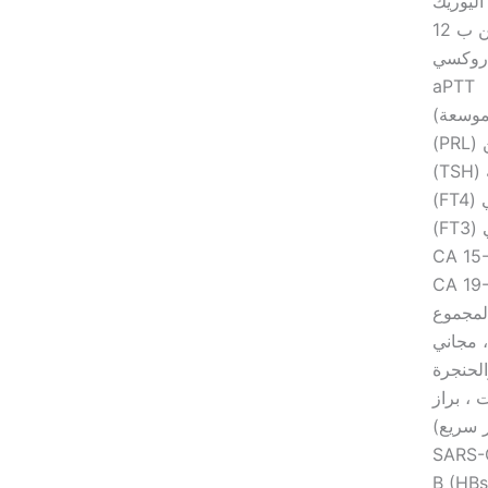
ليوريك
 ب 12
aPTT
لموسعة)
PR)
T)
F)
F)
CA 15
CA 19
الحنجرة
 ، براز
SARS-C