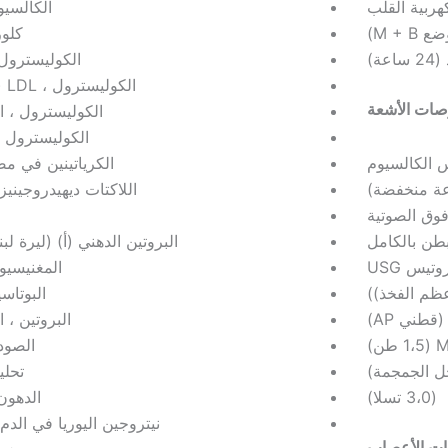
ربية القلب
الكالسيوم 
M +)
كلوري
عة)
الكوليسترول ، 
الكوليسترول ، LDL (مباشر)
ات الأشعة
الكوليسترول ، ا
الكوليسترول ، LDL
 الكالسيوم
الكرياتينين في م
اللاكتات ديهيدروجينيز (DH
فوق الصوتية
بطن بالكامل
البروتين الدهني (أ) (ليرة لبنا
تيس USG
المغنيسيو
ظم الفخذ))
البوتاس
قطني AP)
البروتين ، 
الصودي
خل الجمجمة)
تحلي
(3،0 تسلا)
الدهون 
نيتروجين اليوريا في الدم (BUN
ت الأعصاب