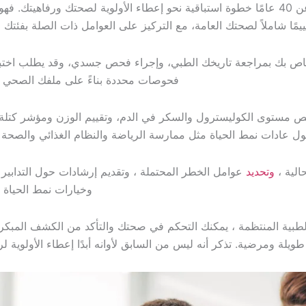
يعد الفحص الطبي للرجال الذين تقل أعمارهم عن 40 عامًا خطوة استباقية نحو إعطاء الأولوية لصحتك ورفاهيت
ييمًا شاملاً لصحتك العامة، مع التركيز على العوامل ذات الصلة بفئتك ا
خاص بك بمراجعة تاريخك الطبي، وإجراء فحص جسدي، وقد يطلب اختبا
فحوصات محددة بناءً على ملفك الصحي ا
ص مستوى الكوليسترول والسكر في الدم، وتقييم الوزن ومؤشر كتلة
الية ،
وتحديد
عوامل الخطر المحتملة ، وتقديم إرشادات حول التدابير ا
وخيارات نمط الحياة 
الطبية المنتظمة ، يمكنك التحكم في صحتك والتأكد من الكشف المبك
لة ومرضية. تذكر أنه ليس من السابق لأوانه أبدًا إعطاء الأولوية لر