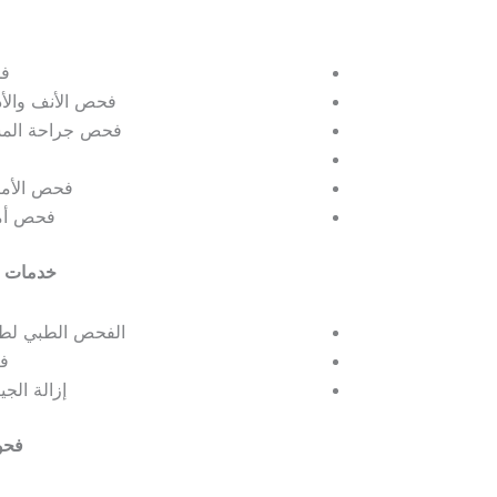
ف
فحص الأنف والأذ
فحص جراحة المسا
فحص الأمر
فحص أم
خدمات ط
الفحص الطبي لطب
في
إزالة الج
فحو