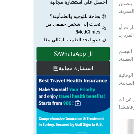
احصل على استشارة مجانية
ك. فهو يتضمن
لعمرية.
بحاجة للتوجيه والطمأنينة؟
تحدث إلى شخص حقيقي من
رات أو
MedClinics!
لفردي.
دعونا نجد الطبيب المثالي معًا.
 الجسم
ال WhatsApp
استشارة مجانية
لوقائية
الصحية.
ر عن أي
فاهيتك!