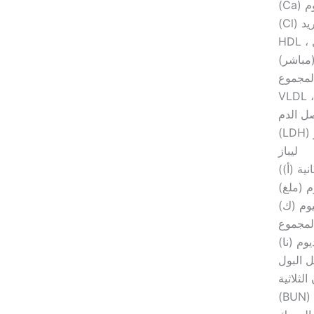
(Ca)
د (Cl)
HDL
لمجموع
V
صل الدم
L)
ليباز
نية (أ))
م (ملغ)
يوم (ك)
المجموع
وم (نا)
ل البول
الثلاثية
)