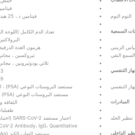
حمض ا
فيتامين
النوم النوم
فيتامين د ، 25 هيدروكسي
نات السمعية
تعداد الدم الكامل (اللوحة ا
البرولاكتين (L
ياس الزمني
هرمون الغدة الدرقية (SH
لسمع النقي
ثيروكسين ، مجاني (T4
ثلاثي يودوثيرونين ، مجاني (T3
از التنفسي
-3
-9
هاز التنفسي
مستضد البروستات النوعي (PSA) ، المجموع
مستضد البروستات النوعي (PSA) ، مجاني
المبادرات
الثقافة و
طفيليات
تنظير الجلد
اختبار مستضد SARS-CoV-2 (اختبار سريع)
oV-2 Antibody، IgG، Quantitative
ظير الداخلي
مستضد التهاب الكبد B (HBsAg)