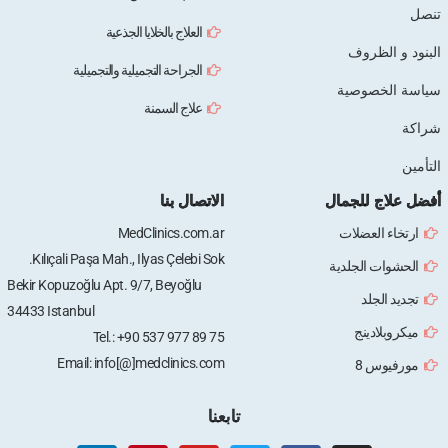
تنصل
العلاج بالخلايا الجذعية
البنود و الظروف
الجراحة التجميلية والتجميلية
سياسة الخصوصية
علاج السمنة
شراكة
التأمين
أفضل علاج للجمال
الاتصال بنا
ارتخاء العضلات
MedClinics.com.ar
Kılıçali Paşa Mah., Ilyas Çelebi Sok.
الحشوات الجلدية
Bekir Kopuzoğlu Apt. 9/7, Beyoğlu
تجديد الجلد
34433 Istanbul
ميكروبلادينج
Tel.: +90 537 977 89 75
Email: info[@]medclinics.com
مورفيوس 8
تابعنا