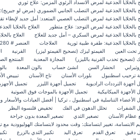
ج بالخلايا الجذعية لمرض الانسداد الرئوي المزمن: علاج ثوري
ج بالخلايا الجذعية لمرض التصلب الجانبي الضموري (مرض لو جيريج): ع
ج بالخلايا الجذعية لمرض التصلب العصبي المتعدد: أمل جديد لإبطاء تقدم
ج بالخلايا الجذعية لمرض التوحد: علاج متطور
العلاج بالخلايا الج
ج بالخلايا الجذعية لمرض السكري – أمل جديد للعلاج
العلاج بالخل
ج بالخلايا الجذعية: طفرة طبية ثورية
العلاجات
العنصر # 21280
ر تحت العين
الفيمتو ليزك (تصحيح الفيمتو ليزر)
القرنية
ا
ك (تصحيح تحدب القرنية بالليزر)
المجازة المعدية
المنتجع ال
وثيرابي
انحشار السن
انشئ حساب
بالون المعدة
بالون
ة ترحيب اسطنبول
بلورات الأسنان
تاج الأسنان
تبييض الأ
 أجهزة الترددات الراديوية
تجميل أجهزة الليزر
تجميل الأجهزة
 الأجهزة الميكانيكية
تجميل الأجهزة بالموجات فوق الصوتية
 الأعضاء التناسلية في اسطنبول ، تركيا | أفضل العيادات والأسعار والجر
ل الشفرات
تحلل الدهون في الفك
تخفيض قلنسوة البظر
 عظام الأسنان
تصغير الثدي
تصغير المعدة بدون جراحة
 الابتسامة، تغيير ابتسامتك: وقت محدود لابتسامتك الهوليوودية مع تي
ل دقيق
تعرق القدم
تعرق اليد
تكبير الثدي بالزرع
تكبي