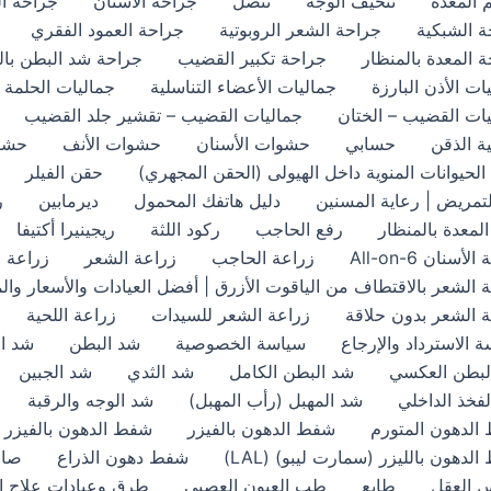
 المعدة
تنحيف الوجه
تنصل
جراحة الأسنان
جراحة ال
ة الشبكية
جراحة الشعر الروبوتية
جراحة العمود الفقري
 المعدة بالمنظار
جراحة تكبير القضيب
جراحة شد البطن بال
ات الأذن البارزة
جماليات الأعضاء التناسلية
جماليات الحلمة
ات القضيب – الختان
جماليات القضيب – تقشير جلد القضيب
ة الذقن
حسابي
حشوات الأسنان
حشوات الأنف
حشو
لحيوانات المنوية داخل الهيولى (الحقن المجهري)
حقن الفيلر
لتمريض | رعاية المسنين
دليل هاتفك المحمول
ديرمابين
ر
لمعدة بالمنظار
رفع الحاجب
ركود اللثة
ريجينيرا أكتيفا
لأسنان All-on-6
زراعة الحاجب
زراعة الشعر
زراعة ا
 الشعر بالاقتطاف من الياقوت الأزرق | أفضل العيادات والأسعار والم
 الشعر بدون حلاقة
زراعة الشعر للسيدات
زراعة اللحية
 الاسترداد والإرجاع
سياسة الخصوصية
شد البطن
شد البطن s
لبطن العكسي
شد البطن الكامل
شد الثدي
شد الجبين
فخذ الداخلي
شد المهبل (رأب المهبل)
شد الوجه والرقبة
الدهون المتورم
شفط الدهون بالفيزر
شفط الدهون بالفيزر 
لدهون بالليزر (سمارت ليبو) (LAL)
شفط دهون الذراع
صال
العقل
طابع
طب العيون العصبي
طرق وعيادات علاج ا