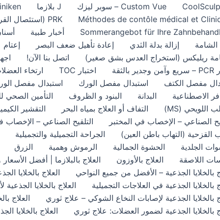
CoolSculp
Custom Vue – سوبر ليزك
J بلازما
iniken
Méthodes de contôle médical et Clini
PRK (استئصال القرنية الضوئي)
Sommerangebot für Ihre Zahnbehand
أخبار طبية
أسنان
 الشامة
إزالة بدلة الثدي
إعادة تأهيل ضعف البصر
إعتام 
امة ريليكس (استخراج العدس بشق صغير)
اتصل بنا الآن!
اجهز
دير بالثقة
اختبار TOC
ارتخاء العضلا
دال مفصل الكتف
استبدال مفصل الورك
استبدال مفصل الور
فر الاصطناعية
البدانة
البنود و الظروف
التأمين الصحي ل
ب اللويحي (MS)
التفاف أو العلاج بمياه البحر
التقشير الكيمي
يح الصناعي – الإخصاب في المختبر
التلقيح الصناعي – الإخصاب ف
ب القزحية (التهاب باطن العين)
الجراحة التجميلية والتجميلية
ات الجلدية
الحشوة الجمالية
الرموش وهمية
الزرق
سات اللاصقة
العلاج بالأوزون
العلاج بالبلازما | أفضل الأسعار 
ج بالخلايا الجذعية – الأفضل من جميع النواحي
العلاج بالخلايا ال
ج بالخلايا الجذعية في العلاجات التجميلية
العلاج بالخلايا الجذعية
ج بالخلايا الجذعية لإصابات النخاع الشوكي – علاج ثوري
العلاج بال
ج بالخلايا الجذعية لضمور العضلات: علاج ثوري
العلاج بالخلايا ال