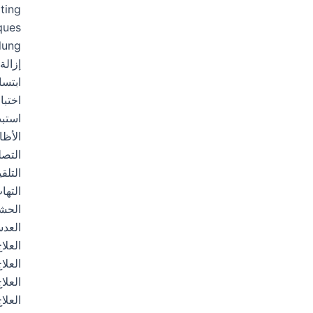
خطي
ting
لى
ques
لمحتوى
lung
إزالة
ابتس
اختبار PCR – سريع وآمن وج
استب
الأظا
التصل
التلق
التها
الحشو
العد
العلا
العلا
العلا
العلا