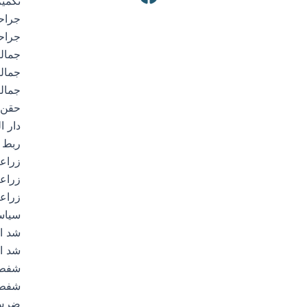
تكميم
جراح
جراحة
جمالي
جمالي
جمالي
حقن ا
دار ا
ربط ا
زراعة ا
زراعة
زراعة
سياسة
شد ا
شد ال
شفط 
شفط ا
ضرس 