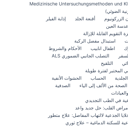
Medizinische Untersuchungsmethoden und Kl
 الزركونيوم
أقنعة الجلد
إذابة الفيلر
عدسة العين
ة التقويم القابلة للإزالة
ت
استبدال مفصل الركبة
ك
اطفال انابيب
الأحكام والشروط
لسفر
التصلب الجانبي الضموري ALS
ائي
التلقيح
ي المختبر لفترة طويلة
الجلدية
الحساب
الحشوات الأنفية
الصحة من الألف إلى الياء
الصدفية
والعيادات
جذعية في الطب التجديدي
 لأمراض القلب: حل جديد واعد
خلايا الجذعية لالتهاب المفاصل: علاج متطور
جذعية للسكتة الدماغية – علاج ثوري