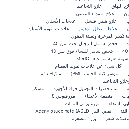
اج البهاق
علاج التجاعيد
ون
علاج الصداع النصفي
ب
علاج هيدرا فيشل
علاجات الأسنان
علاجات تحلل الدهون
علاجات تقويم الأسنان
ة تكبير المؤخرة وتعبئة الدهون
ة
فحص شامل للرجال تحت سن 40
فحص شامل للنساء فوق سن 40
يمة هدية من MedClincs
كل شيء عن علاجات تقويم العظام
مؤشر كتلة الجسم (BMI)
ماكياج دائم
لاج التجاعيد
ة
مستحضرات التجميل فراغ الأجهزة
مسكن
هات
منطقة الأعضاء
مورفيوس 8
ابي الشفاه
ميزوثيرابي الندبات
للثة
نقص الليز Adenylosuccinate (ASLD)
وصلات شعر
يزرع مصغرة