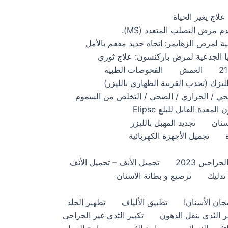
لاج يغير الحياة
 مرض التصلب المتعدد (MS).
ذعية لمرض الزهايمر: اتجاه جديد مفعم بالأمل
ايا الجذعية لمرض باركنسون: علاج ثوري
الغمش
الفحوصات الطبية
لليزك (تحدب القرنية الظهاري بالليزر)
صحي / الحراري / الصحي / التخلص من السموم
 المعدة القابل للبلع Elipse
سنان
تجديد المهبل بالليزر
تجميل الأجهزة الكهربائية
احين 2023
تجميل الأنف – تجميل الأنف
تدليك
ترصيع و بطانة الاسنان
جان الأسنان!
تطبيق الألياف
تطهير الجلد
ر الثدي بنقل الدهون
تكبير الثدي غير الجراحي