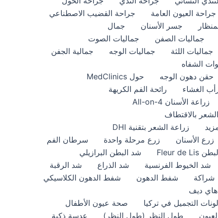
تثدي النسائي
جراحة الثدي
جراحة الحول
جراحة العيون العامة
جراحة القضيب الاصطناعي
منظار
جسر الأسنان
جمال
جماليات الصفن
جماليات الصوت
جماليات اللثة
جماليات الوجه
جمالية الجفن
ات الشفاه
حقن دهون الوجه
حول MedClinics
أب الغشاء
رائحة الفم الكريهة
زراعة الأسنان All-on-4
لشعر بالاقتطاف
زيد
زراعة الشعر بتقنية DHI
زرع الأسنان
زرع مرحلة واحدة
سرطان الفم
Fleur de Li
شد البطن البرازيلي
شد الخيوط الفرنسية
شد الذراع
شد الرقبة
شراكة
شفط الدهون
شفط الدهون الكلاسيكي
هاي ديف
ونات التجميل في تركيا
صحة عيون الأطفال
لعيون
طول النظر (طول النظر)
عدسة ذكية