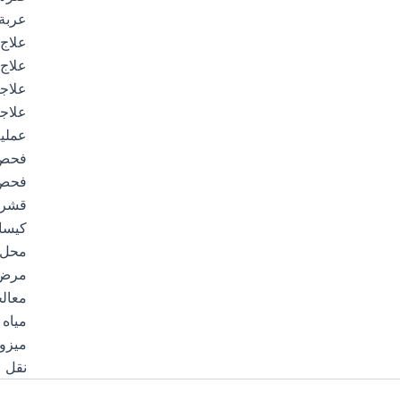
عربة
علاج 
علاج 
علاجا
علاجا
عملي
فحص 
فحص
قشرة
كيسا
محل
مرض 
معال
مياه 
ميزوث
نقل ال