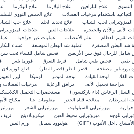
 التسوق
علاج البارافين
علاج البلازما
علاج البلازما
عل
التجاعيد باستخدام مرخيات العضلات
علاج الحمض النووي للسلم
الميزوثيرابي لحب الشباب
علاج تجديد الجلد
علاج حب الشبا
ت الأنف والأذن والحنجرة
علاجات العين
علاجات الميزوثيرابي
ت تقويم العظام
علم الأعصاب
عمليات غير جراحية
عملي
ة شد البطن المصغرة
عملية شد البطن الموسعة
غشاء البكار
شامل للرجال فوق سن الأربعين
فحص شامل للنساء تحت سن 40
 طبي
فحص طبي شامل
فرط التعرق
فورما بلس
قس
 بورسلين مصفحة
قصر النظر (قصر النظر)
قناع كوزميلان
ت الفك
لوحة القيادة
لوحة الموفر
لوميكا
ليزر العيون
مراجعة تجميل الأنف
مرافق الرعاية
مرخيات العضلات وع
الشلل الرعاش (داء باركنسون)
مستحضرات التجميل الكلاسيكي
جة السرطان
معالجة قناة الجذر
معلومات عنا
مكياج الأم
حرارية
ميزوثيرابي السيلوليت
ميزوثيرابي الشعر
ميزوثير
يرابي للوجه
ميزوثيرابي محيط العين
ميكروبلادينج
نزيف ا
أمشاج داخل الأنبوب (GIFT)
هوليوود سمايل
ورم العين