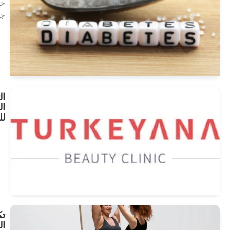
خلايا
جذعية
انظر
العلاجات
التأمين
الصحي
للسفر
انظر
العلاجات
تكميم
المعدة