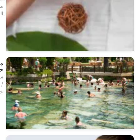
مراكز
السبا
انظر
العلاجات
مياه
حرارية
سبا
/
حراري
انظر
العلاجات