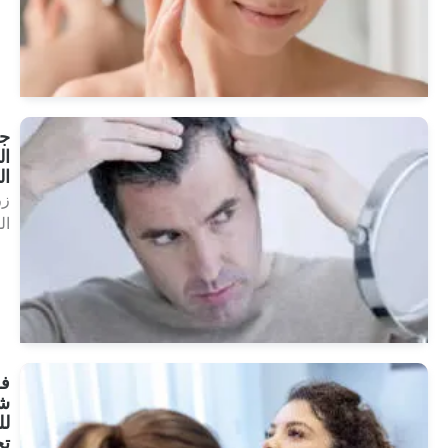
انظر
العلاجات
جراحة
الشعر
الروبوتية
زراعة
الشعر
انظر
العلاجات
فحص
شامل
للنساء
تحت