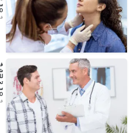
سن
40
فحص
انظر
العلاجات
فحص
شامل
للرجال
تحت
سن
40
فحص
انظر
العلاجات