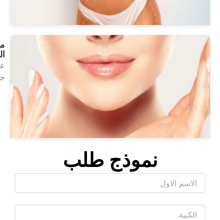
انظر
العلاجات
ميزوثيرابي
الشفاه
علاج
جمالي
انظر
العلاجات
موذج طلب