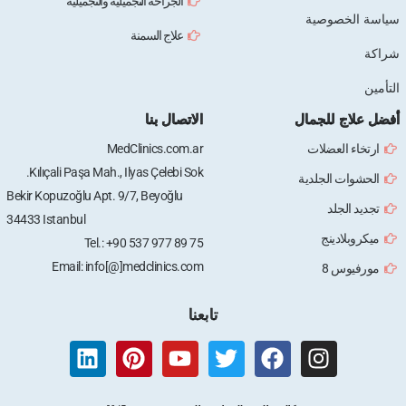
الجراحة التجميلية والتجميلية
علاج السمنة
الاتصال بنا
MedClinics.com.ar
Kılıçali Paşa Mah., Ilyas Çelebi Sok.
Bekir Kopuzoğlu Apt. 9/7, Beyoğlu
34433 Istanbul
Tel.: +90 537 977 89 75
Email: info[@]medclinics.com
تابعنا
L
P
Y
T
F
i
i
o
w
a
n
n
u
i
c