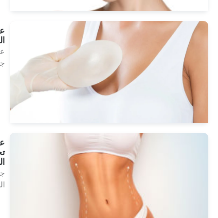
علاج
البلازما
علاج
جمالي
انظر
العلاجات
علاجات
تحلل
الدهون
جماليات
الجسم