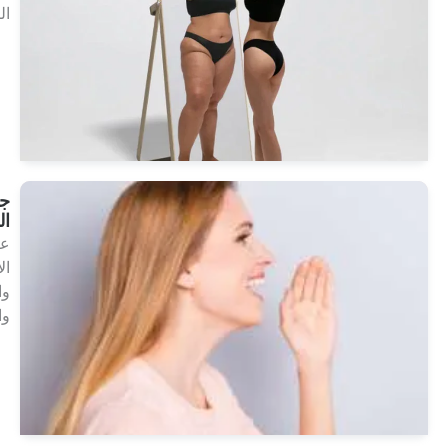
البدانة
انظر
العلاجات
جماليات
الصوت
علاجات
الأذن
والأنف
والحنجرة
انظر
العلاجات