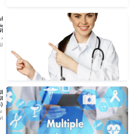
اتصل
بنا
الآن!
دعوة
للعمل
انظر
العلاجات
التصلب
اللويحي
(MS)
علم
الأعصاب