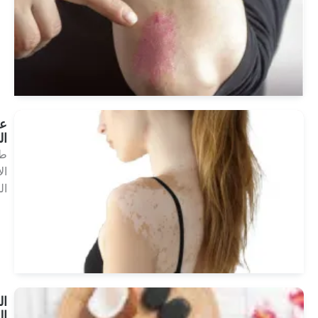
انظر
العلاجات
علاج
البهاق
طب
الأمراض
الجلدية
انظر
العلاجات
المنتجع
الصحي