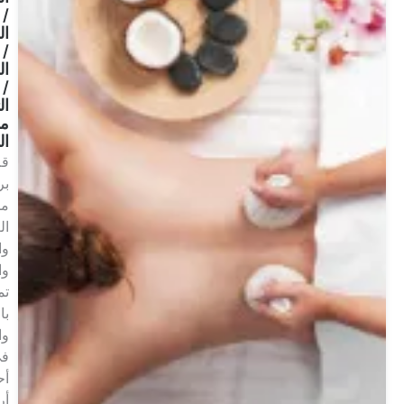
/
الحراري
/
الصحي
/
التخلص
من
السموم
قم
برحلة
من
العافية
والاسترخاء
والتجديد.
تمتع
بالاسترخاء
والراحة
في
أحد
أرقى