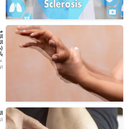
انظر
العلاجات
مرض
الشلل
الرعاش
(داء
باركنسون)
علم
الأعصاب
انظر
العلاجات
الصدفية
الجلدية