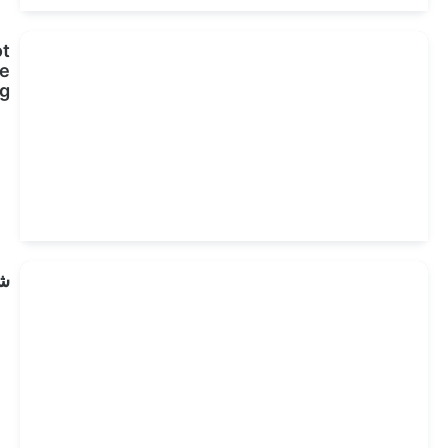
Sommerangebot
für Ihre
Zahnbehandlung
انظر
العلاجات
شراكة
انظر
العلاجات