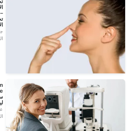
تجميل
الأنف
–
تجميل
الأنف
جماليات
الوجه
انظر
العلاجات
Custom
Vue –
سوبر
ليزك
علاجات
العين