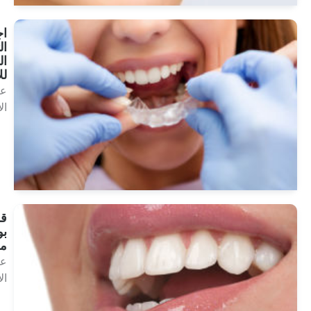
اجهزة
التقويم
القابلة
للإزالة
علاجات
الأسنان
انظر
العلاجات
قشرة
بورسلين
مصفحة
علاجات
الأسنان