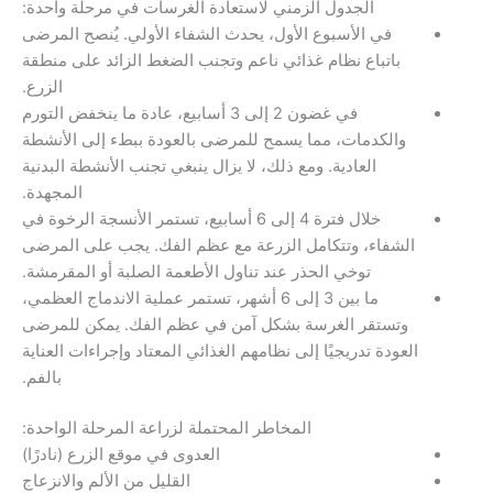
الجدول الزمني لاستعادة الغرسات في مرحلة واحدة:
في الأسبوع الأول، يحدث الشفاء الأولي. يُنصح المرضى
باتباع نظام غذائي ناعم وتجنب الضغط الزائد على منطقة
الزرع.
في غضون 2 إلى 3 أسابيع، عادة ما ينخفض ​​التورم
والكدمات، مما يسمح للمرضى بالعودة ببطء إلى الأنشطة
العادية. ومع ذلك، لا يزال ينبغي تجنب الأنشطة البدنية
المجهدة.
خلال فترة 4 إلى 6 أسابيع، تستمر الأنسجة الرخوة في
لشفاء، وتتكامل الزرعة مع عظم الفك. يجب على المرضى
توخي الحذر عند تناول الأطعمة الصلبة أو المقرمشة.
ما بين 3 إلى 6 أشهر، تستمر عملية الاندماج العظمي،
وتستقر الغرسة بشكل آمن في عظم الفك. يمكن للمرضى
عودة تدريجيًا إلى نظامهم الغذائي المعتاد وإجراءات العناية
بالفم.
المخاطر المحتملة لزراعة المرحلة الواحدة:
العدوى في موقع الزرع (نادرًا)
القليل من الألم والانزعاج