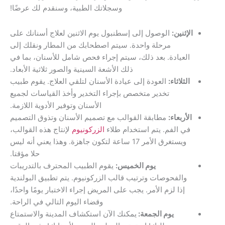
وسجلاتك الطبية، وسنقدم لك عرضًا!
ثنين:
الوصول إلى إسطنبول يوم الاثنين لعلاج أسنانك على
مرحلة واحدة. سيتم اصطحابك من المطار ونقلك إلى
لعيادة. بعد ذلك، سيتم إجراء فحص شامل للأسنان، بما في
ذلك الأشعة السينية والصور ثلاثية الأبعاد.
ثلاثاء:
العودة إلى عيادة الأسنان لتلقي العلاج. يقوم طبيب
تخدير متخصص بإجراء التخدير وأخذ القياسات لجميع
الأسنان وتوفير الأدوية اللازمة.
أربعاء:
مطابقة القوالب مع تصميم الأسنان وتذوق التصميم
ي الفم. يتم استخدام طلاء
الزركونيوم
لإنتاج هذه القوالب،
ويستغرق الأمر 17 ساعة لتكون جاهزة. وهذا يعني أنه ليس
حلا مؤقتا.
يوم الخميس:
يقوم الطبيب المحترف بالتدريبات
والفحوصات وترتيب قالب الزركونيوم. يتم تطبيق البولندية
إذا لزم الأمر. يجب على المريض إجراء الاختبار يومًا واحدًا،
وقضاء اليوم التالي في الراحة.
يوم الجمعة:
يمكنك الآن استكشاف المدينة والاستمتاع