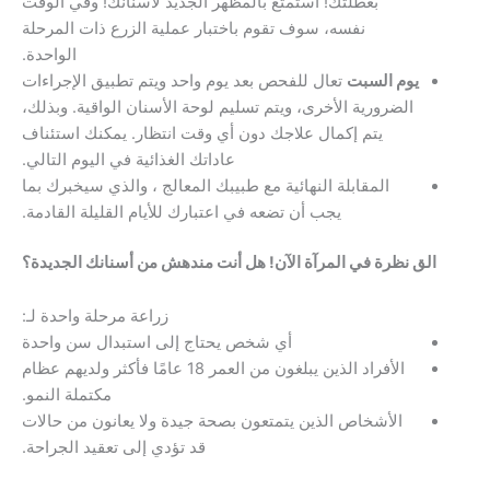
بعطلتك! استمتع بالمظهر الجديد لأسنانك! وفي الوقت
نفسه، سوف تقوم باختبار عملية الزرع ذات المرحلة
الواحدة.
م السبت
تعال للفحص بعد يوم واحد ويتم تطبيق الإجراءات
لضرورية الأخرى، ويتم تسليم لوحة الأسنان الواقية. وبذلك،
يتم إكمال علاجك دون أي وقت انتظار. يمكنك استئناف
عاداتك الغذائية في اليوم التالي.
المقابلة النهائية مع طبيبك المعالج ، والذي سيخبرك بما
يجب أن تضعه في اعتبارك للأيام القليلة القادمة.
نظرة في المرآة الآن! هل أنت مندهش من أسنانك الجديدة؟
زراعة مرحلة واحدة لـ:
أي شخص يحتاج إلى استبدال سن واحدة
الأفراد الذين يبلغون من العمر 18 عامًا فأكثر ولديهم عظام
مكتملة النمو.
الأشخاص الذين يتمتعون بصحة جيدة ولا يعانون من حالات
قد تؤدي إلى تعقيد الجراحة.