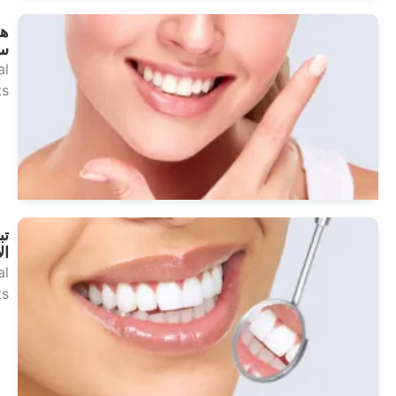
هوليوود
سمايل
Dental
Treatments
انظر
العلاجات
تبييض
الأسنان
Dental
Treatments
انظر
العلاجات