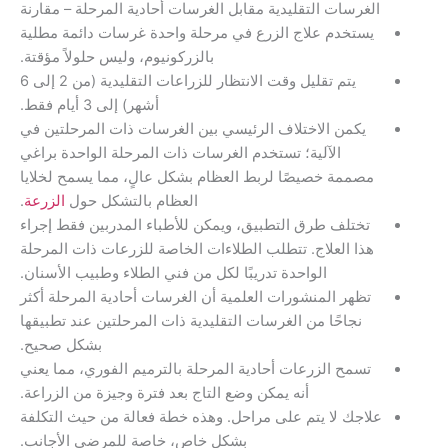
غرسات التقليدية مقابل الغرسات أحادية المرحلة – مقارنة
ستخدم علاج الزرع في مرحلة واحدة غرسات دائمة مطلية
بالزركونيوم، وليس حلولاً مؤقتة.
يتم تقليل وقت الانتظار للزراعات التقليدية (من 2 إلى 6
أشهر) إلى 3 أيام فقط.
يكمن الاختلاف الرئيسي بين الغرسات ذات المرحلتين في
الآلية؛ تستخدم الغرسات ذات المرحلة الواحدة براغي
صممة خصيصًا لربط العظام بشكل عالٍ، مما يسمح لخلايا
العظام بالتشكل حول
الزرعة
.
تختلف طرق التطبيق، ويمكن للأطباء المدربين فقط إجراء
ذا العلاج. تتطلب الطلاءات الخاصة للزرعات ذات المرحلة
الواحدة تدريبًا لكل من فني الطلاء وطبيب الأسنان.
تظهر المنشورات العلمية أن الغرسات أحادية المرحلة أكثر
نجاحًا من الغرسات التقليدية ذات المرحلتين عند تطبيقها
بشكل صحيح.
تسمح الزرعات أحادية المرحلة بالترميم الفوري، مما يعني
أنه يمكن وضع التاج بعد فترة وجيزة من الزراعة.
اجك لا يتم على مراحل. وهذه خطة فعالة من حيث التكلفة
بشكل خاص، خاصة للمرضى الأجانب.