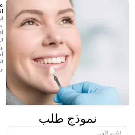
علاجات
الأسنان
ابحث
عن
أفضل
العلاجات
وأشهر
أطباء
الأسنان
والعيادات
انظر
العلاجات
نموذج طلب