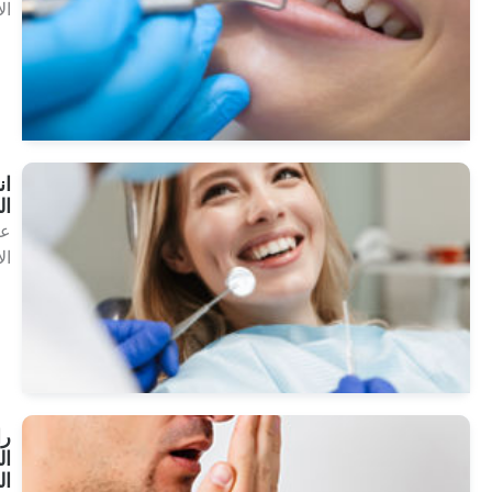
الأسنان
انظر
العلاجات
انحشار
السن
علاجات
الأسنان
انظر
العلاجات
رائحة
الفم
الكريهة