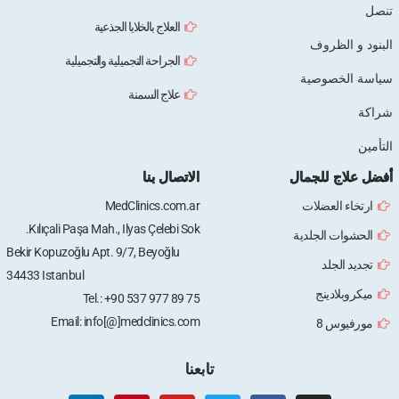
العلاج بالخلايا الجذعية
ظروف
الجراحة التجميلية والتجميلية
وصية
علاج السمنة
للجمال
الاتصال بنا
عضلات
MedClinics.com.ar
Kılıçali Paşa Mah., Ilyas Çelebi Sok.
الجلدية
Bekir Kopuzoğlu Apt. 9/7, Beyoğlu
لد
34433 Istanbul
ينج
Tel.: +90 537 977 89 75
Email: info[@]medclinics.com
8
تابعنا