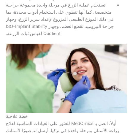
تستخدم عملية الزرع في مرحلة واحدة مجموعة جراحية
تخصصة. كما أنها تنطوي على استخدام أدوات محددة، بما
 ذلك الموزع الطبيعي المزروع لإعداد سرير الزرع، وجهاز
جراحة البيزوميد لقطع العظم، وجهاز ISQ-Implant Stability
Quotient لقياس ثبات الزرعة.
خطة علاجية
أولاً، اتصل بـ MedClinics للعثور على العيادات المناسبة لعلاج
 الأسنان بمرحلة واحدة في تركيا. أرسل لنا صورًا لأسنانك