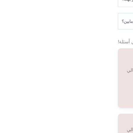
مابين؟
 أسئلة!
لي
لي