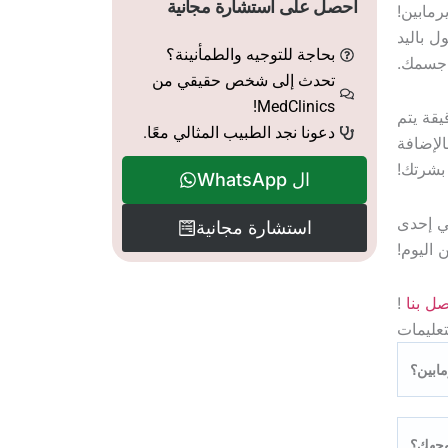
احصل على استشارة مجانية
رمابين!
ل باليد
بحاجة للتوجيه والطمأنينة؟
ل جسمك.
تحدث إلى شخص حقيقي من
MedClinics!
يقة يتم
دعونا نجد الطبيب المثالي معًا.
الإضافة
بشرتك!
ال WhatsApp
ي إحدى
استشارة مجانية
 اليوم!
صل بنا
!
تعليمات
مابين؟
لوجهك؟