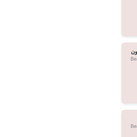
ون
Be
Be