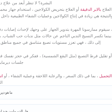
البشرة؟ لا تنظر أبعد من علاج دي
العلاج
بالابر الدقيقة
أو العلاج بتحريض الكولاجين ، استخدام جهاز محمو
لنتيجة هي زيادة في إنتاج الكولاجين وعمليات الشفاء الطبيعية داخ
 سيقوم ممارسونا المهرة بتدوير الجهاز على وجهك لإحداث إصابات دق
دة بينما تكسر النسيج الندبي الناجم عن حالات مثل ندبات حب الشباب. ب
إلى ذلك ، فهي تعزز مستويات تصبغ متناسق في جميع مناطق 
و تقليل فرط التصبغ (مثل البقع الشمسية) ، ففكر في حجز نفسك ف
جلسات ديرمابن
التجميل
، بما في ذلك السعر ، والرعاية اللاحقة وعملية الشفاء ، أو
ات
ال
ما هو دير
هل الديرمابين جيد 