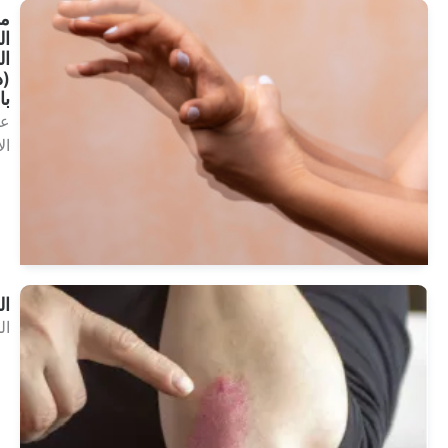
مرض
الشلل
الرعاش
(داء
باركنسون)
علم
الأعصاب
انظر
العلاجات
الصدفية
الجلدية
انظر
العلاجات