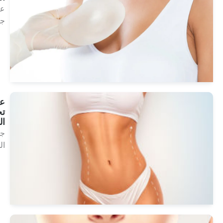
علاج
جمالي
انظر
العلاجات
علاجات
تحلل
الدهون
جماليات
الجسم
انظر
العلاجات