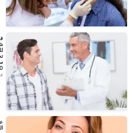
انظر
العلاجات
فحص
شامل
للرجال
تحت
سن
40
فحص
انظر
العلاجات
علاج
التجاعيد