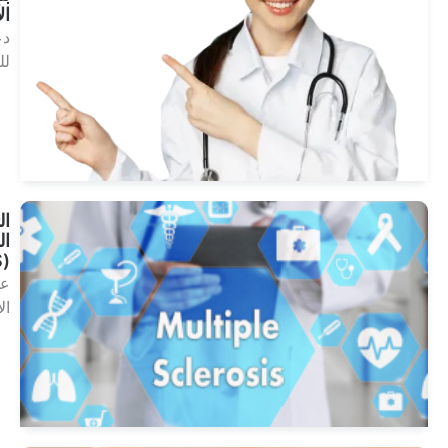
الآن!
دعوة
للعمل
انظر
العلاجات
التصلب
اللويحي
(MS)
علم
الأعصاب
انظر
العلاجات