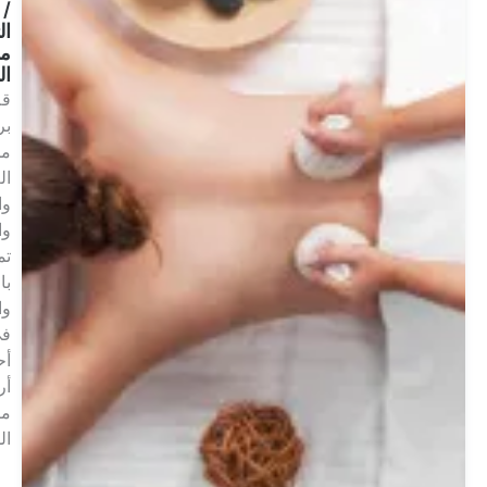
/
التخلص
من
السموم
قم
برحلة
من
العافية
والاسترخاء
والتجديد.
تمتع
بالاسترخاء
والراحة
في
أحد
أرقى
مراكز
السبا