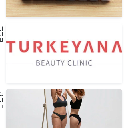
انظر
العلاجات
التأمين
الصحي
للسفر
انظر
العلاجات
تكميم
المعدة
البدانة
انظر