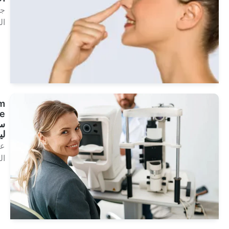
جماليات
الوجه
انظر
العلاجات
Custom
Vue –
سوبر
ليزك
علاجات
العين
انظر
العلاجات