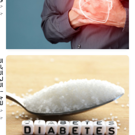
خلايا
جذعية
انظر
العلاجات
العلاج
بالخلايا
الجذعية
لمرض
السكري
– أمل
جديد
للعلاج
خلايا
جذعية