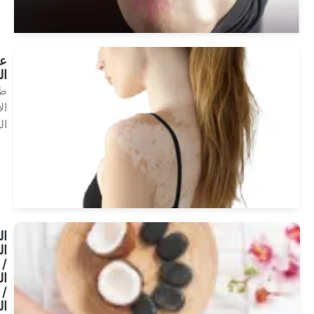
علاج
البهاق
طب
الأمراض
الجلدية
انظر
العلاجات
المنتجع
الصحي
/
الحراري
/
الصحي