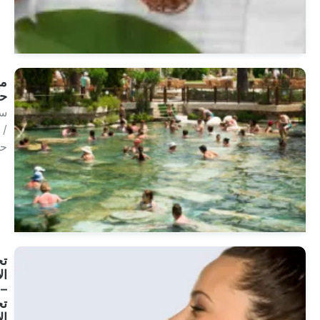
انظر
العلاجات
مياه
حرارية
سبا
/
حراري
انظر
العلاجات
تجميل
الأنف
–
تجميل
الأنف