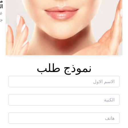
ميزوثيرابي
الشفاه
علاج
جمالي
انظر
العلاجات
موذج طلب