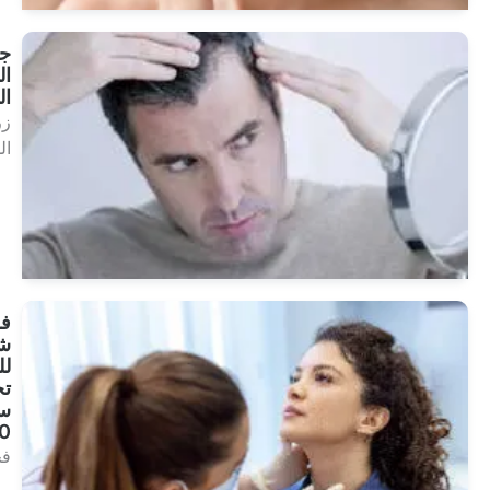
جراحة
الشعر
الروبوتية
زراعة
الشعر
انظر
العلاجات
فحص
شامل
للنساء
تحت
سن
40
فحص