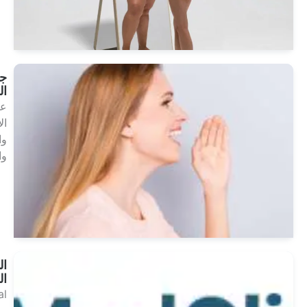
العلاجات
جماليات
الصوت
علاجات
الأذن
والأنف
والحنجرة
انظر
العلاجات
البنود و
الظروف
Dental