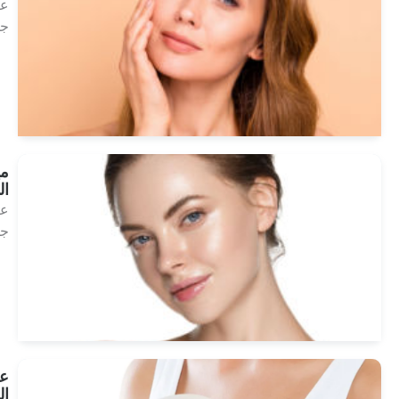
علاج
جمالي
انظر
العلاجات
ميزوثيرابي
الندبات
علاج
جمالي
انظر
العلاجات
علاج
البلازما