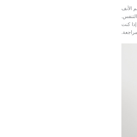
 الأنف
لتنفس.
إذا كنت
راجعة.