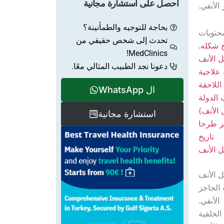
احصل على استشارة مجانية
الأنفي.
بحاجة للتوجيه والطمأنينة؟
حتويات
تحدث إلى شخص حقيقي من
 شكله.
MedClinics!
ل الأنف
دعونا نجد الطبيب المثالي معًا.
علاجية
اللاحقة
ال WhatsApp
الدولة
 الأنف)
استشارة مجانية
ثر طرحا
تاريخ
ل الأنف
ل الأنف
 الحاجز
الأنفي.
الخلقية