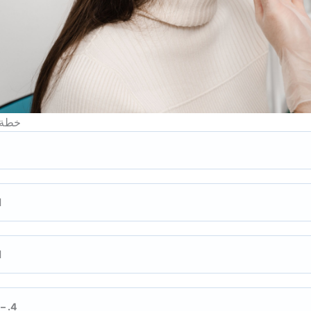
خطة 
ا
ا
4. – 8. يوم